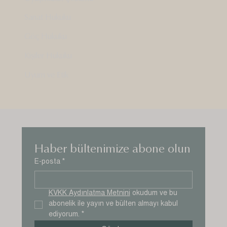
Sanat Hukuku
Göç Hukuku
Kişiler Hukuku
Uyum ve Etik
Haber bültenimize abone olun
E-posta
*
KVKK Aydınlatma Metnini
 okudum ve bu 
abonelik ile yayın ve bülten almayı kabul 
ediyorum.
*