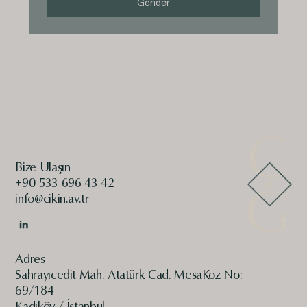
Gönder
Bize Ulaşın
+90 533 696 43 42
info@cikin.av.tr
Adres
Sahrayıcedit Mah. Atatürk Cad. MesaKoz No:
69/184
Kadıköy / İstanbul