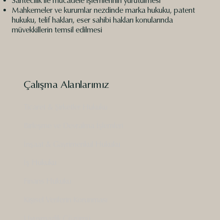
Sahtecilik ile mücadele işlemlerinin yürütülmesi
Mahkemeler ve kurumlar nezdinde marka hukuku, patent
hukuku, telif hakları, eser sahibi hakları konularında
müvekkillerin temsil edilmesi
Çalışma Alanlarımız
Ticaret & Şirketler Hukuku
Birleşme ve Devralma İşlemleri
İnşaat & Gayrimenkul Hukuku
İş Hukuku
Finans Hukuku
Kişisel Verilerin Korunması
Uyuşmazlık Çözümü