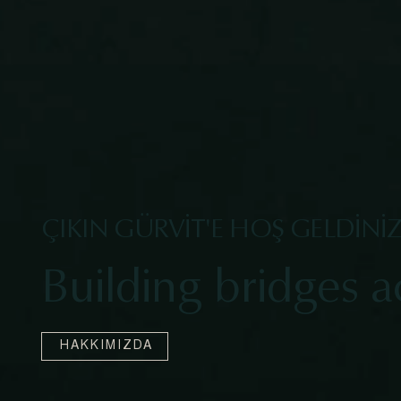
ÇIKIN GÜRVİT'E HOŞ GELDİNİ
Building bridges a
HAKKIMIZDA