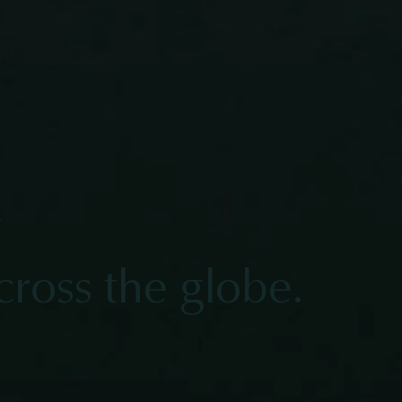
Z
cross the globe.